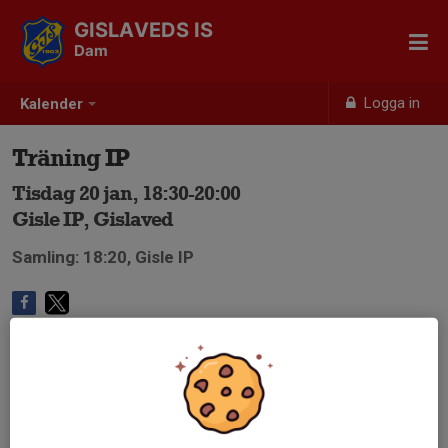
GISLAVEDS IS
Dam
Logga in
Kalender
Träning IP
Tisdag 20 jan, 18:30-20:00
Gisle IP, Gislaved
Samling: 18:20, Gisle IP