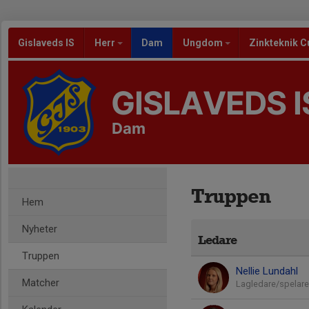
Gislaveds IS
Herr
Dam
Ungdom
Zinkteknik C
GISLAVEDS I
Dam
Truppen
Hem
Nyheter
Ledare
Truppen
Nellie Lundahl
Matcher
Lagledare/spelare