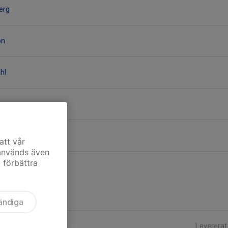
berg
on
hl
on
att vår
 används även
t förbättra
ändiga
Levererat