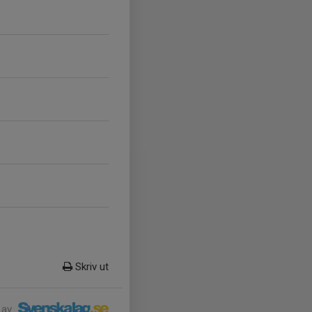
Skriv ut
 av