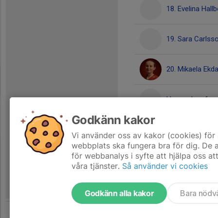
18. Evelina Hall
19. Sara Carlss
20. Mikaela Ekda
Hanna Josefss
Godkänn kakor
Nathalia Jopia
Vi använder oss av kakor (cookies) för 
webbplats ska fungera bra för dig. De
för webbanalys i syfte att hjälpa oss at
våra tjänster.
Så använder vi cookies
Godkänn alla kakor
Bara nödv
Tjäna pengar till laget