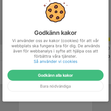
Ålder
33 år
Godkänn kakor
ALLA SERIER
ALLA ÅR
Vi använder oss av kakor (cookies) för att vår
webbplats ska fungera bra för dig. De används
2026
13
0
0
0
även för webbanalys i syfte att hjälpa oss att
förbättra våra tjänster.
Totalt
13
0
0
0
Så använder vi cookies
Godkänn alla kakor
Bara nödvändiga