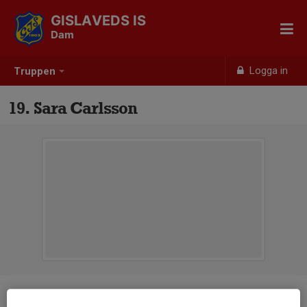
GISLAVEDS IS
Dam
Logga in
Truppen
19. Sara Carlsson
Position
-