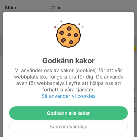
Ålder
21 år
ALLA SERIER
ALLA ÅR
Godkänn kakor
2026
4
0
0
0
Vi använder oss av kakor (cookies) för att vår
2020
10
0
0
0
webbplats ska fungera bra för dig. De används
2019
2
0
0
0
även för webbanalys i syfte att hjälpa oss att
förbättra våra tjänster.
2018
15
0
0
0
Så använder vi cookies
2017
18
0
0
0
Totalt
49
0
0
0
Godkänn alla kakor
Bara nödvändiga