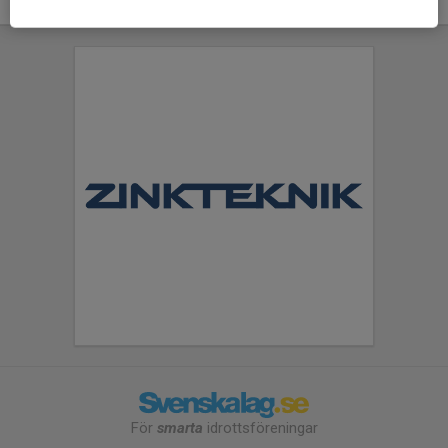
För
smarta
idrottsföreningar