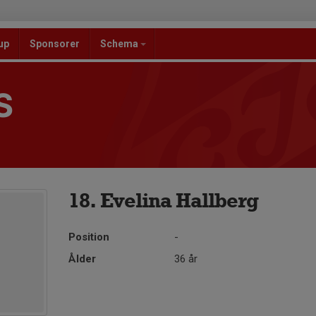
up
Sponsorer
Schema
S
18. Evelina Hallberg
Position
-
Ålder
36 år