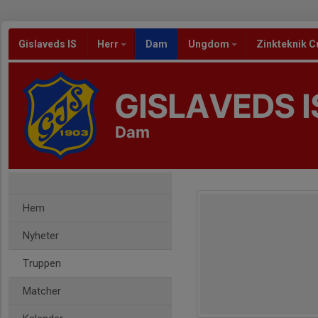
Gislaveds IS
Herr
Dam
Ungdom
Zinkteknik C
GISLAVEDS I
Dam
Hem
Nyheter
Truppen
Matcher