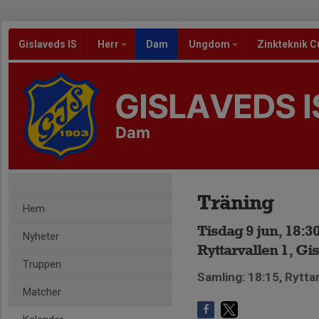
Gislaveds IS
Herr
Dam
Ungdom
Zinkteknik C
GISLAVEDS I
Dam
Träning
Hem
Tisdag 9 jun, 18:3
Nyheter
Ryttarvallen 1, Gi
Truppen
Samling: 18:15, Rytta
Matcher