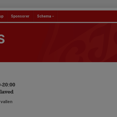
up
Sponsorer
Schema
S
0-20:00
slaved
rvallen