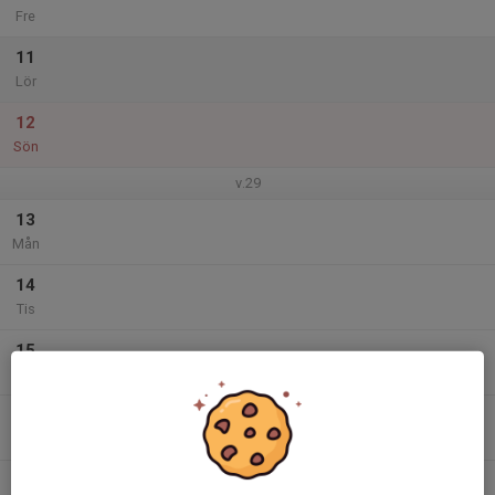
Fre
11
Lör
12
Sön
v.29
13
Mån
14
Tis
15
Ons
16
Tor
17