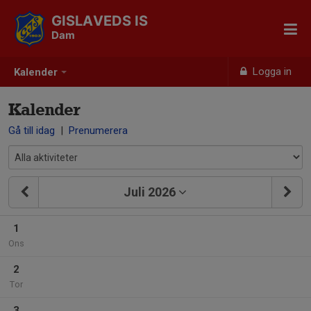
GISLAVEDS IS
Dam
Logga in
Kalender
Kalender
Gå till idag
|
Prenumerera
Juli 2026
1
Ons
2
Tor
3