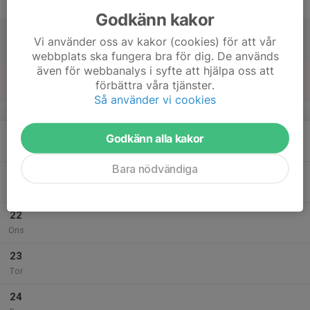
Fre
Godkänn kakor
18
Vi använder oss av kakor (cookies) för att vår
Lör
webbplats ska fungera bra för dig. De används
även för webbanalys i syfte att hjälpa oss att
19
förbättra våra tjänster.
Sön
Så använder vi cookies
v.30
20
Godkänn alla kakor
Mån
Bara nödvändiga
21
Tis
22
Ons
23
Tor
24