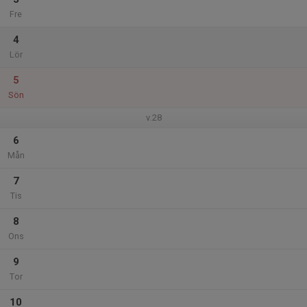
Fre
4
Lör
5
Sön
v.28
6
Mån
7
Tis
8
Ons
9
Tor
10