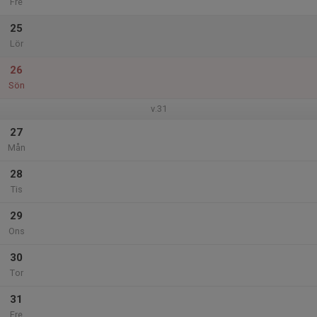
Fre
25
Lör
26
Sön
v.31
27
Mån
28
Tis
29
Ons
30
Tor
31
Fre