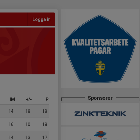
Logga in
Sponsorer
IM
+/-
P
14
18
18
16
10
18
14
13
17