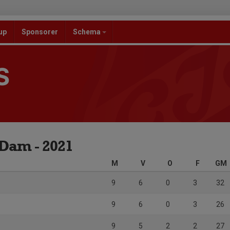
up
Sponsorer
Schema
S
 Dam - 2021
M
V
O
F
GM
9
6
0
3
32
9
6
0
3
26
9
5
2
2
27