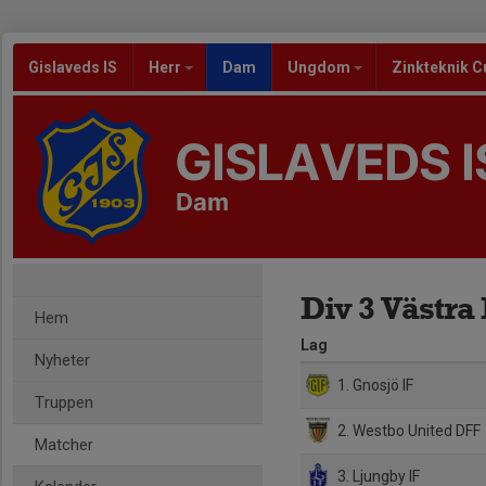
Gislaveds IS
Herr
Dam
Ungdom
Zinkteknik C
GISLAVEDS I
Dam
Div 3 Västra
Hem
Lag
Nyheter
1. Gnosjö IF
Truppen
2. Westbo United DFF
Matcher
3. Ljungby IF