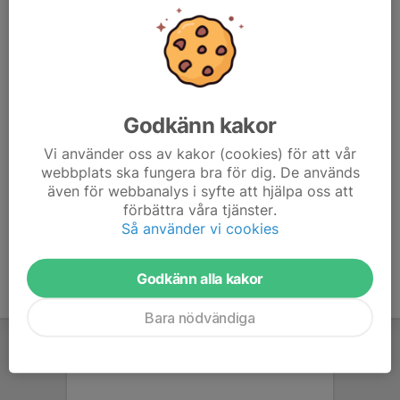
7. Våmbs IF
20
-40
18
8. Tabergs SK
20
-44
18
9. Mariedals IK
20
-60
12
Godkänn kakor
10. Gnosjö IF
20
-67
7
Vi använder oss av kakor (cookies) för att vår
webbplats ska fungera bra för dig. De används
11. Westbo United DFF
20
-79
7
även för webbanalys i syfte att hjälpa oss att
förbättra våra tjänster.
12. Hultsjö IF
0
0
0
Så använder vi cookies
Godkänn alla kakor
Bara nödvändiga