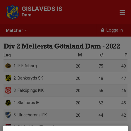
GISLAVEDS IS
Dam
Logga in
Matcher
Div 2 Mellersta Götaland Dam - 2022
Lag
M
+/-
P
1. IF Elfsborg
20
75
49
2. Bankeryds SK
20
48
47
3. Falköpings KIK
20
56
46
4. Skultorps IF
20
62
45
5. Ulricehamns IFK
20
44
42
6. Södra Ving/Timmele
20
5
30