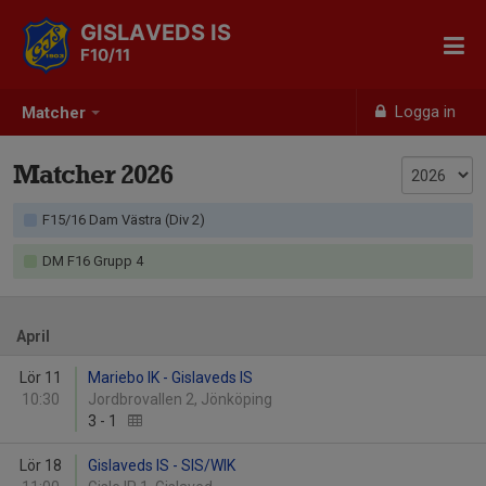
GISLAVEDS IS
F10/11
Logga in
Matcher
Matcher 2026
F15/16 Dam Västra (Div 2)
DM F16 Grupp 4
April
Lör 11
Mariebo IK - Gislaveds IS
10:30
Jordbrovallen 2, Jönköping
3
-
1
Lör 18
Gislaveds IS - SIS/WIK