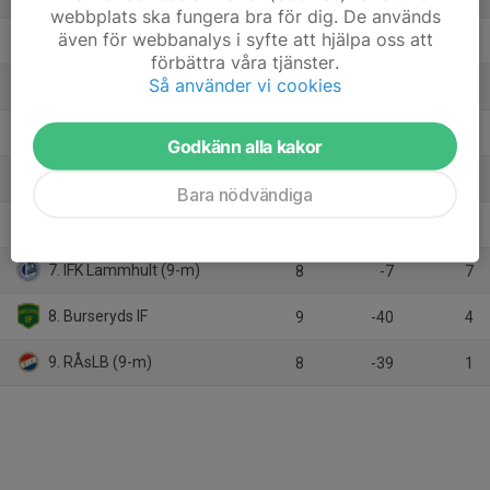
webbplats ska fungera bra för dig. De används
även för webbanalys i syfte att hjälpa oss att
2. SIS/WIK
8
32
21
förbättra våra tjänster.
Så använder vi cookies
3. IFK Värnamo 1
9
26
21
4. Hestra SSK/Dalstorps IF (9-m)
9
1
12
Godkänn alla kakor
5. Gnosjö IF
9
-1
12
Bara nödvändiga
6. Anderstorps IF
9
-8
10
7. IFK Lammhult (9-m)
8
-7
7
8. Burseryds IF
9
-40
4
9. RÅsLB (9-m)
8
-39
1