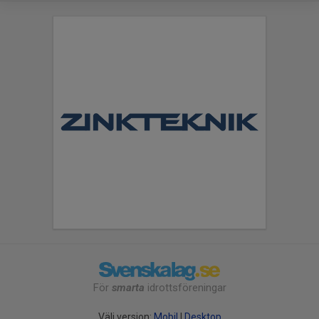
För
smarta
idrottsföreningar
Välj version:
Mobil
|
Desktop