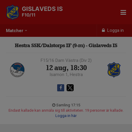
GISLAVEDS IS
F10/11
Logga in
Matcher
Hestra SSK/Dalstorps IF (9-m) - Gislaveds IS
F15/16 Dam Västra (Div 2)
12 aug, 18:30
Isamon 1, Hestra
Samling 17:15
Endast kallade kan anmäla sig till aktiviteten. 19 personer är kallade.
Logga in här