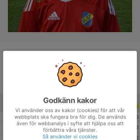
Position
-
Ålder
14 år
Godkänn kakor
ALLA SERIER
ALLA ÅR
Vi använder oss av kakor (cookies) för att vår
webbplats ska fungera bra för dig. De används
2026
14
0
0
0
även för webbanalys i syfte att hjälpa oss att
2025
35
0
0
0
förbättra våra tjänster.
Så använder vi cookies
2024
19
0
0
0