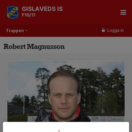
GISLAVEDS IS
F10/11
Logga in
Truppen
Robert Magnusson