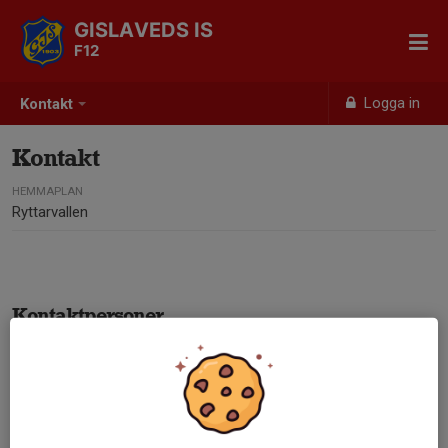
GISLAVEDS IS
F12
Logga in
Kontakt
Kontakt
HEMMAPLAN
Ryttarvallen
Kontaktpersoner
John Backler
Ledare
Mobil visas bara för inloggade
E-post visas bara för inloggade