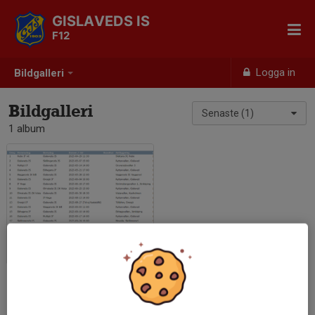
GISLAVEDS IS
F12
Logga in
Bildgalleri
Bildgalleri
Senaste (1)
1 album
Seriespel F12 2023
2023-04-26
|
1 st