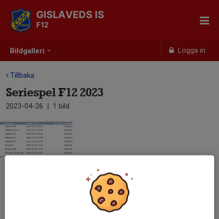
GISLAVEDS IS
F12
Logga in
Bildgalleri
Tillbaka
Seriespel F12 2023
2023-04-26
|
1 bild