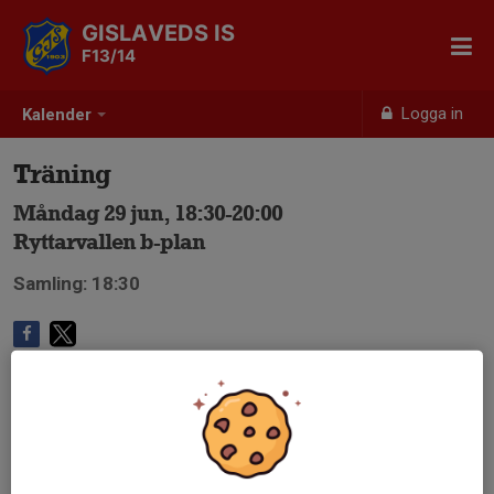
GISLAVEDS IS
F13/14
Logga in
Kalender
Träning
Måndag 29 jun, 18:30-20:00
Ryttarvallen b-plan
Samling: 18:30