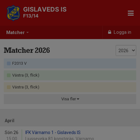
GISLAVEDS IS
F13/14
Logga in
Matcher
Matcher 2026
F2013 V
Västra (3, flick)
Västra (3, flick)
Visa
fler
April
Sön 26
IFK Värnamo 1 - Gislaveds IS
15:00
Ljusseveka 81 konstgräs, Värnamo