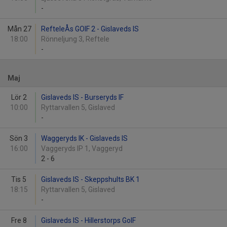
-
Mån 27
RefteleÅs GOIF 2 - Gislaveds IS
18:00
Rönneljung 3, Reftele
-
Maj
Lör 2
Gislaveds IS - Burseryds IF
10:00
Ryttarvallen 5, Gislaved
-
Sön 3
Waggeryds IK - Gislaveds IS
16:00
Vaggeryds IP 1, Vaggeryd
2
-
6
Tis 5
Gislaveds IS - Skeppshults BK 1
18:15
Ryttarvallen 5, Gislaved
-
Fre 8
Gislaveds IS - Hillerstorps GoIF