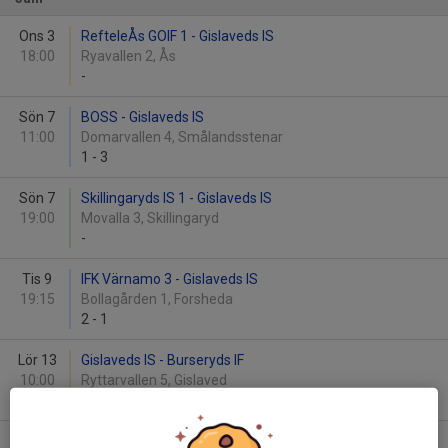
Ons 3
RefteleÅs GOIF 1 - Gislaveds IS
18:00
Ryavallen 2, Ås
-
Sön 7
BOSS - Gislaveds IS
11:00
Domarvallen 4, Smålandsstenar
1
-
3
Sön 7
Skillingaryds IS 1 - Gislaveds IS
19:00
Movalla 3, Skillingaryd
-
Tis 9
IFK Värnamo 3 - Gislaveds IS
19:15
Bollagården 1, Forsheda
2
-
1
Lör 13
Gislaveds IS - Burseryds IF
10:00
Ryttarvallen 5, Gislaved
-
Sön 14
Gislaveds IS - Ljungby IF 2