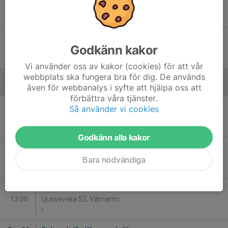
17:00
Ryttarvallen 5, Gislaved
-
Ons 17
Gislaveds IS - Hestra Skid O SK/Dalstorps IF
Godkänn kakor
19:00
Ryttarvallen 3, Gislaved
2
-
0
Vi använder oss av kakor (cookies) för att vår
webbplats ska fungera bra för dig. De används
även för webbanalys i syfte att hjälpa oss att
Augusti
förbättra våra tjänster.
Ons 12
Gislaveds IS - Ljungby IF 2
Så använder vi cookies
19:00
Ryttarvallen 3, Gislaved
-
Godkänn alla kakor
Fre 14
Gislaveds IS - IFK Värnamo 3
18:30
Ryttarvallen 4, Gislaved
Bara nödvändiga
-
Sön 16
IFK Värnamo 1 - Gislaveds IS
13:00
Ljusseveka 52, Värnamo
-