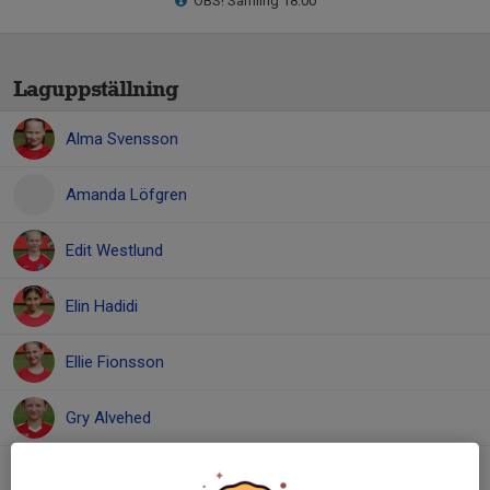
OBS! Samling 18:00
Laguppställning
Alma Svensson
Amanda Löfgren
Edit Westlund
Elin Hadidi
Ellie Fionsson
Gry Alvehed
Ida Lassus