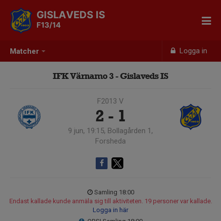
GISLAVEDS IS
F13/14
Logga in
Matcher
IFK Värnamo 3 - Gislaveds IS
F2013 V
2 - 1
9 jun, 19:15, Bollagården 1,
Forsheda
Samling 18:00
Endast kallade kunde anmäla sig till aktiviteten. 19 personer var kallade.
Logga in här