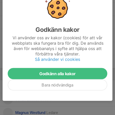
Lana Rimac
Lilly Trajkovska
Godkänn kakor
Maja Timarac
Vi använder oss av kakor (cookies) för att vår
webbplats ska fungera bra för dig. De används
även för webbanalys i syfte att hjälpa oss att
Milana Mehdiyeva
förbättra våra tjänster.
Så använder vi cookies
Tilda Andersson
Godkänn alla kakor
Ledare
Bara nödvändiga
Anna Andersson
Ledare, administration
Johan Lassus
Ledare
Magnus Westlund
Ledare