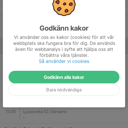
17:00
Ryttarvallen 5, Gislaved
-
Ons 17
Gislaveds IS - Hestra Skid O SK/Dalstorps IF
Godkänn kakor
19:00
Ryttarvallen 3, Gislaved
2
-
0
Vi använder oss av kakor (cookies) för att vår
webbplats ska fungera bra för dig. De används
även för webbanalys i syfte att hjälpa oss att
Augusti
förbättra våra tjänster.
Ons 12
Gislaveds IS - Ljungby IF 2
Så använder vi cookies
19:00
Ryttarvallen 3, Gislaved
-
Godkänn alla kakor
Fre 14
Gislaveds IS - IFK Värnamo 3
18:30
Ryttarvallen 4, Gislaved
Bara nödvändiga
-
Sön 16
IFK Värnamo 1 - Gislaveds IS
13:00
Ljusseveka 52, Värnamo
-