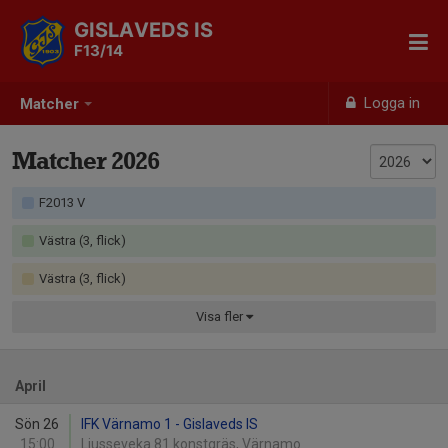
GISLAVEDS IS
F13/14
Logga in
Matcher
Matcher 2026
F2013 V
Västra (3, flick)
Västra (3, flick)
Visa
fler
April
Sön 26
IFK Värnamo 1 - Gislaveds IS
15:00
Ljusseveka 81 konstgräs, Värnamo