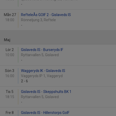
-
Mån 27
RefteleÅs GOIF 2 - Gislaveds IS
18:00
Rönneljung 3, Reftele
-
Maj
Lör 2
Gislaveds IS - Burseryds IF
10:00
Ryttarvallen 5, Gislaved
-
Sön 3
Waggeryds IK - Gislaveds IS
16:00
Vaggeryds IP 1, Vaggeryd
2
-
6
Tis 5
Gislaveds IS - Skeppshults BK 1
18:15
Ryttarvallen 5, Gislaved
-
Fre 8
Gislaveds IS - Hillerstorps GoIF