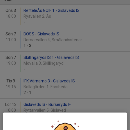
Ons 3
RefteleÅs GOIF 1 - Gislaveds IS
18:00
Ryavallen 2, Ås
-
Sön 7
BOSS - Gislaveds IS
11:00
Domarvallen 4, Smålandsstenar
1
-
3
Sön 7
Skillingaryds IS 1 - Gislaveds IS
19:00
Movalla 3, Skillingaryd
-
Tis 9
IFK Värnamo 3 - Gislaveds IS
19:15
Bollagården 1, Forsheda
2
-
1
Lör 13
Gislaveds IS - Burseryds IF
10:00
Ryttarvallen 5, Gislaved
-
Sön 14
Gislaveds IS - Ljungby IF 2