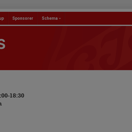
up
Sponsorer
Schema
S
:00-18:30
n