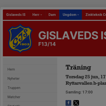
Gislaveds IS
Herr
Dam
Ungdom
Zinkteknik C
GISLAVEDS I
F13/14
Träning
Hem
Torsdag 25 jun, 17
Nyheter
Ryttarvallen b-pla
Truppen
Samling: 17:00
Matcher