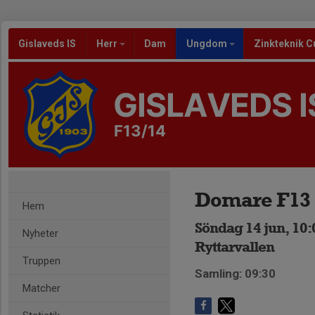
Gislaveds IS
Herr
Dam
Ungdom
Zinkteknik C
GISLAVEDS I
F13/14
Domare F13
Hem
Söndag 14 jun, 10:
Nyheter
Ryttarvallen
Truppen
Samling: 09:30
Matcher