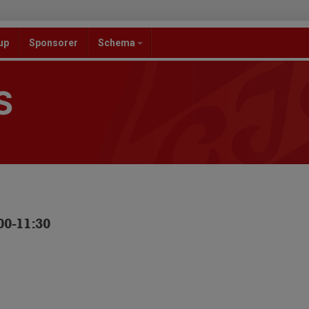
up
Sponsorer
Schema
S
00-11:30