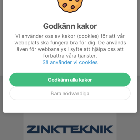
behöver också hjälpa till vid något tillfälle.
Under denna match behövs 6 st bollflickor och 3
målsmän som hjälper till vid entré och kiosk.
Godkänn kakor
Vi använder oss av kakor (cookies) för att vår
webbplats ska fungera bra för dig. De används
även för webbanalys i syfte att hjälpa oss att
förbättra våra tjänster.
Så använder vi cookies
Godkänn alla kakor
Bara nödvändiga