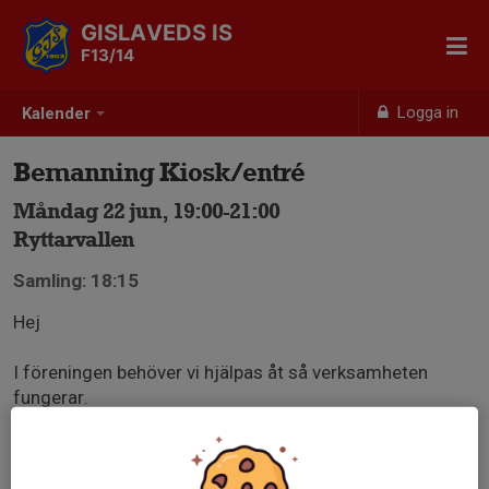
GISLAVEDS IS
F13/14
Logga in
Kalender
Bemanning Kiosk/entré
Måndag 22 jun, 19:00-21:00
Ryttarvallen
Samling: 18:15
Hej
I föreningen behöver vi hjälpas åt så verksamheten
fungerar.
Spelare 13 år och äldre dömer ungdomsmatcher och
spelare 12 år och yngre agerar bollflickor. Målsmän