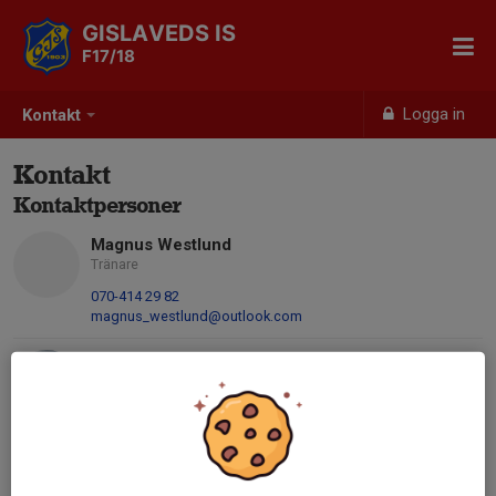
GISLAVEDS IS
F17/18
Logga in
Kontakt
Kontakt
Kontaktpersoner
Magnus Westlund
Tränare
070-414 29 82
magnus_westlund@outlook.com
Christoffer Liljeblad
Tränare
070-090 20 15
christofferliljeblad@gmail.com