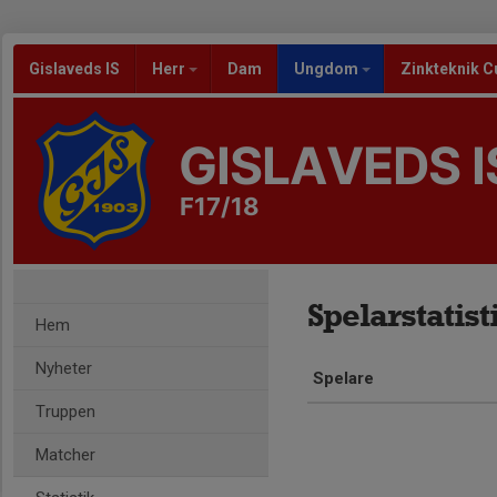
Gislaveds IS
Herr
Dam
Ungdom
Zinkteknik C
GISLAVEDS I
F17/18
Spelarstatist
Hem
Nyheter
Spelare
Truppen
Matcher