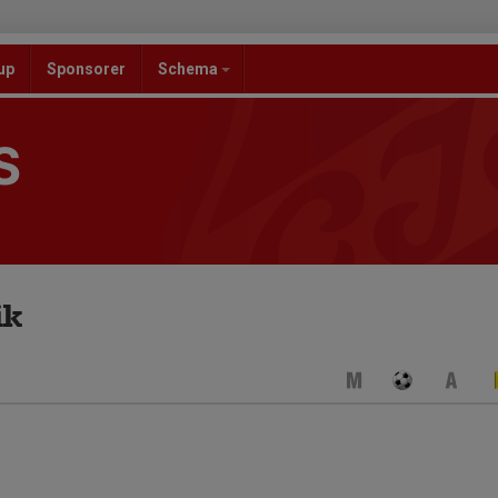
up
Sponsorer
Schema
S
ik