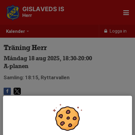
GISLAVEDS IS
Herr
Logga in
Kalender
Träning Herr
Måndag 18 aug 2025, 18:30-20:00
A-planen
Samling: 18:15, Ryttarvallen