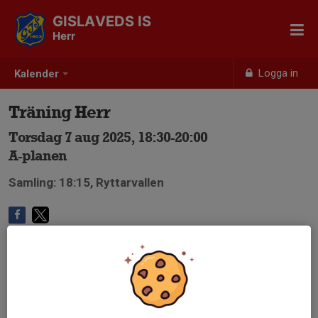
GISLAVEDS IS
Herr
Logga in
Kalender
Träning Herr
Torsdag 7 aug 2025, 18:30-20:00
A-planen
Samling: 18:15, Ryttarvallen