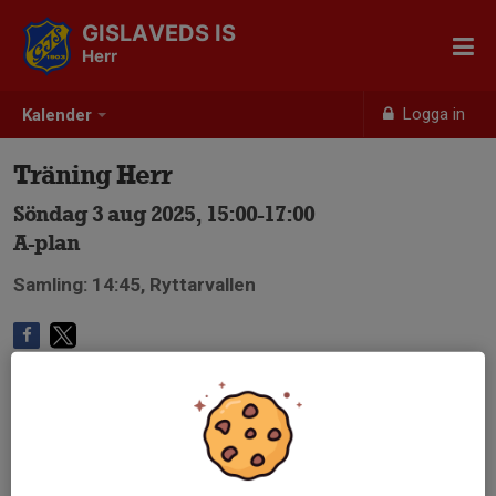
GISLAVEDS IS
Herr
Logga in
Kalender
Träning Herr
Söndag 3 aug 2025, 15:00-17:00
A-plan
Samling: 14:45, Ryttarvallen