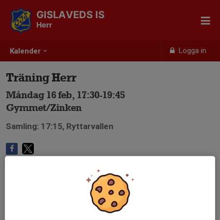
GISLAVEDS IS
Herr
Logga in
Kalender
Träning Herr
Måndag 16 feb, 17:30-19:45
Gymmet/Zinken
Samling: 17:15, Ryttarvallen