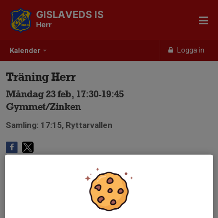
GISLAVEDS IS
Herr
Logga in
Kalender
Träning Herr
Måndag 23 feb, 17:30-19:45
Gymmet/Zinken
Samling: 17:15, Ryttarvallen