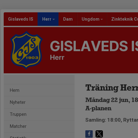
Gislaveds IS
Herr
Dam
Ungdom
Zinkteknik C
GISLAVEDS I
Herr
Träning Her
Hem
Måndag 22 jun, 18
Nyheter
A-planen
Truppen
Samling: 18:00, Rytta
Matcher