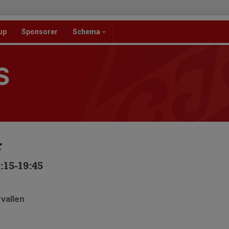
up
Sponsorer
Schema
S
r
:15-19:45
rvallen