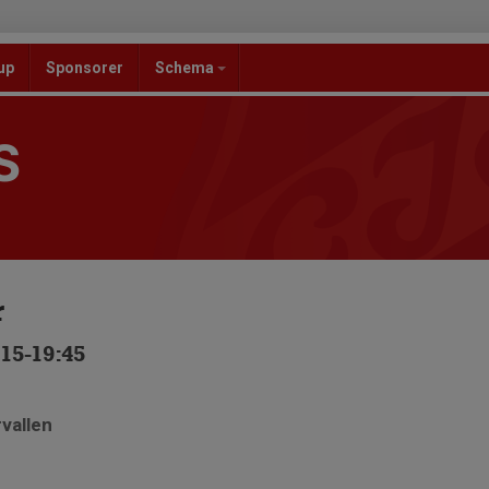
up
Sponsorer
Schema
S
r
15-19:45
rvallen