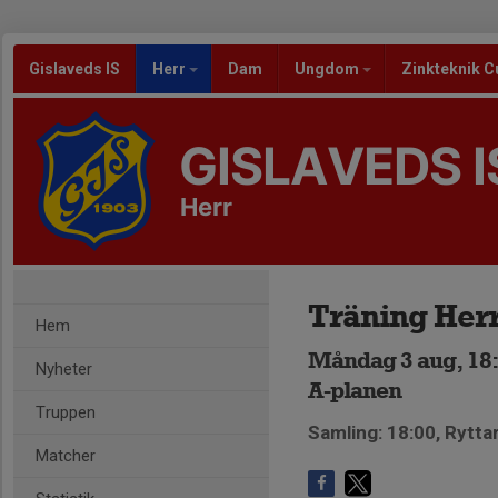
Gislaveds IS
Herr
Dam
Ungdom
Zinkteknik C
GISLAVEDS I
Herr
Träning Her
Hem
Måndag 3 aug, 18:
Nyheter
A-planen
Truppen
Samling: 18:00, Rytta
Matcher