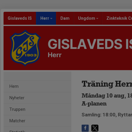
Gislaveds IS
Herr
Dam
Ungdom
Zinkteknik C
GISLAVEDS I
Herr
Träning Her
Hem
Måndag 10 aug, 18
Nyheter
A-planen
Truppen
Samling: 18:00, Rytta
Matcher