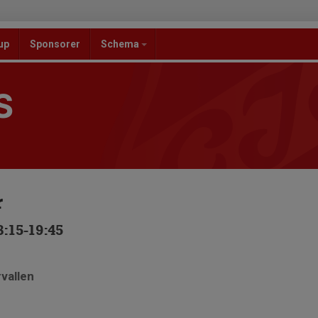
up
Sponsorer
Schema
S
r
:15-19:45
rvallen