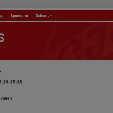
up
Sponsorer
Schema
S
r
:15-19:45
rvallen