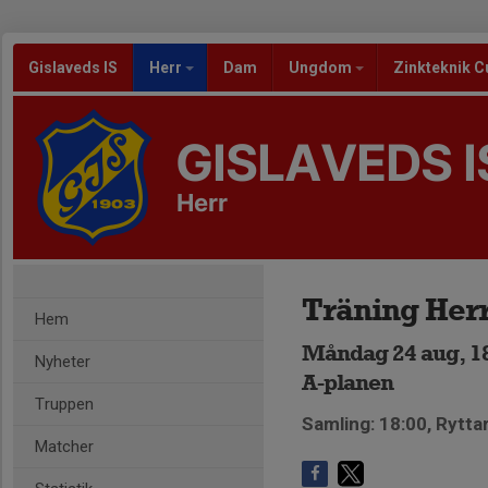
Gislaveds IS
Herr
Dam
Ungdom
Zinkteknik C
GISLAVEDS I
Herr
Träning Her
Hem
Måndag 24 aug, 18
Nyheter
A-planen
Truppen
Samling: 18:00, Rytta
Matcher