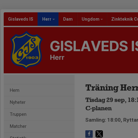
Gislaveds IS
Herr
Dam
Ungdom
Zinkteknik C
GISLAVEDS I
Herr
Träning Her
Hem
Tisdag 29 sep, 18:
Nyheter
C-planen
Truppen
Samling: 18:00, Rytta
Matcher