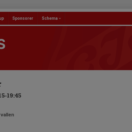
up
Sponsorer
Schema
S
r
15-19:45
rvallen