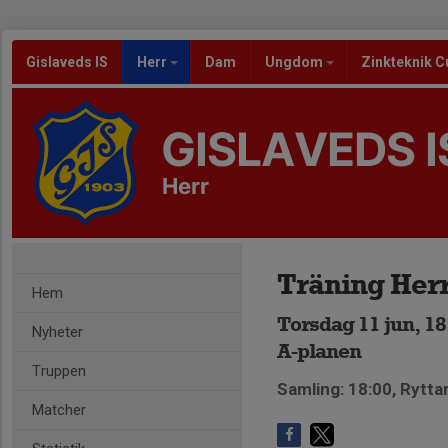
Gislaveds IS
Herr
Dam
Ungdom
Zinkteknik C
GISLAVEDS I
Herr
Träning Her
Hem
Torsdag 11 jun, 18
Nyheter
A-planen
Truppen
Samling: 18:00, Rytta
Matcher