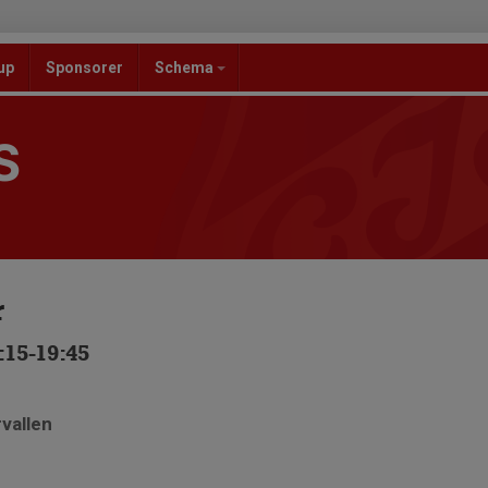
up
Sponsorer
Schema
S
r
:15-19:45
rvallen