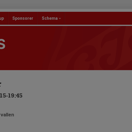
up
Sponsorer
Schema
S
r
15-19:45
rvallen