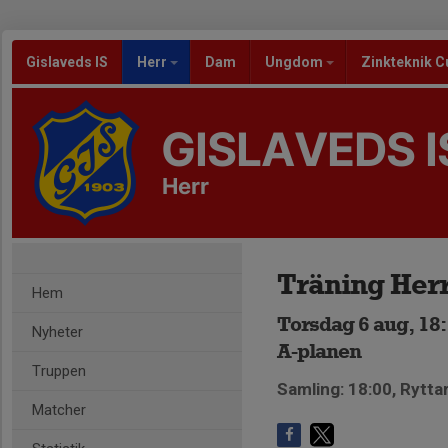
Gislaveds IS
Herr
Dam
Ungdom
Zinkteknik C
GISLAVEDS I
Herr
Träning Her
Hem
Torsdag 6 aug, 18:
Nyheter
A-planen
Truppen
Samling: 18:00, Rytta
Matcher