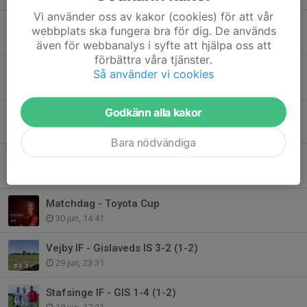
Vi använder oss av kakor (cookies) för att vår
Höstsäsongen drar igång - Fem matcher i augusti
webbplats ska fungera bra för dig. De används
7 aug, 14:20
även för webbanalys i syfte att hjälpa oss att
förbättra våra tjänster.
GIS - Värnamo Södra 4-2 (3-2)
Så använder vi cookies
2 aug, 16:39
Godkänn alla kakor
Träningsmatch kl. 13.00 GIS - V Södra
1 aug, 19:44
Bara nödvändiga
GIS - Malmbäcks IF 4-2 (3-2)
5 jul, 10:04
Matchdag - Toyota Cup
30 jun, 14:41
Vejby IF - Gislaveds IS 3-2 (1-2)
29 jun, 23:31
Stafsinge IF - GIS 1-4 (1-2)