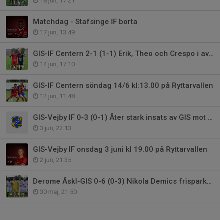
18 jun, 17:21
Matchdag - Stafsinge IF borta
17 jun, 13:49
GIS-IF Centern 2-1 (1-1) Erik, Theo och Crespo i avgörande insatser.
14 jun, 17:10
GIS-IF Centern söndag 14/6 kl:13.00 på Ryttarvallen
12 jun, 11:48
GIS-Vejby IF 0-3 (0-1) Åter stark insats av GIS mot topplag
3 jun, 22:13
GIS-Vejby IF onsdag 3 juni kl 19.00 på Ryttarvallen
2 jun, 21:35
Derome Åskl-GIS 0-6 (0-3) Nikola Demics frisparksmål visar vägen.
30 maj, 21:50