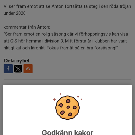
Vi ser fram emot att se Anton fortsätta ta steg i den röda tröjan
under 2026.
kommentar från Anton:
”Ser fram emot en rolig säsong där vi förhoppningsvis kan visa
att GIS hör hemma i division 3. Mitt första år i klubben har varit
riktigt kul och lärorikt. Fokus framåt på en bra försäsong!”
Dela nyhet
Tidigare nyheter
GIS-Högaborg 1-4 (1-0) Stark första halvlek av GIS.
Igår, 19:40
Matchdag - Högaborgs BK hemma
Godkänn kakor
Igår, 10:42