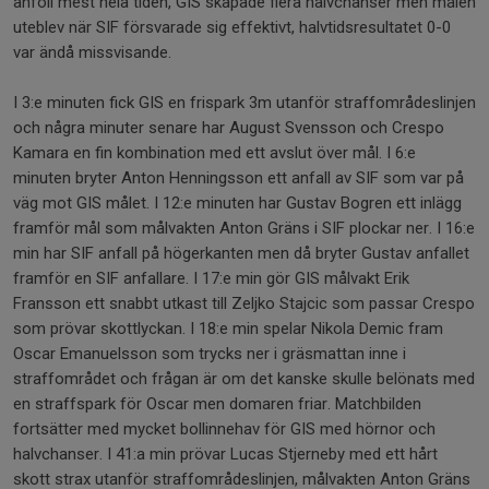
anföll mest hela tiden, GIS skapade flera halvchanser men målen
uteblev när SIF försvarade sig effektivt, halvtidsresultatet 0-0
var ändå missvisande.
I 3:e minuten fick GIS en frispark 3m utanför straffområdeslinjen
och några minuter senare har August Svensson och Crespo
Kamara en fin kombination med ett avslut över mål. I 6:e
minuten bryter Anton Henningsson ett anfall av SIF som var på
väg mot GIS målet. I 12:e minuten har Gustav Bogren ett inlägg
framför mål som målvakten Anton Gräns i SIF plockar ner. I 16:e
min har SIF anfall på högerkanten men då bryter Gustav anfallet
framför en SIF anfallare. I 17:e min gör GIS målvakt Erik
Fransson ett snabbt utkast till Zeljko Stajcic som passar Crespo
som prövar skottlyckan. I 18:e min spelar Nikola Demic fram
Oscar Emanuelsson som trycks ner i gräsmattan inne i
straffområdet och frågan är om det kanske skulle belönats med
en straffspark för Oscar men domaren friar. Matchbilden
fortsätter med mycket bollinnehav för GIS med hörnor och
halvchanser. I 41:a min prövar Lucas Stjerneby med ett hårt
skott strax utanför straffområdeslinjen, målvakten Anton Gräns