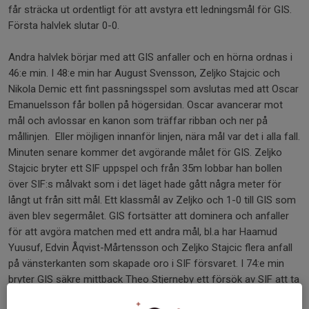
får sträcka ut ordentligt för att avstyra ett ledningsmål för GIS.
Första halvlek slutar 0-0.
Andra halvlek börjar med att GIS anfaller och en hörna ordnas i
46:e min. I 48:e min har August Svensson, Zeljko Stajcic och
Nikola Demic ett fint passningsspel som avslutas med att Oscar
Emanuelsson får bollen på högersidan. Oscar avancerar mot
mål och avlossar en kanon som träffar ribban och ner på
mållinjen. Eller möjligen innanför linjen, nära mål var det i alla fall.
Minuten senare kommer det avgörande målet för GIS. Zeljko
Stajcic bryter ett SIF uppspel och från 35m lobbar han bollen
över SIF:s målvakt som i det läget hade gått några meter för
långt ut från sitt mål. Ett klassmål av Zeljko och 1-0 till GIS som
även blev segermålet. GIS fortsätter att dominera och anfaller
för att avgöra matchen med ett andra mål, bl.a har Haamud
Yuusuf, Edvin Åqvist-Mårtensson och Zeljko Stajcic flera anfall
på vänsterkanten som skapade oro i SIF försvaret. I 74:e min
bryter GIS säkre mittback Theo Stjerneby ett försök av SIF att ta
sig fram. Med 10 min kvar av matchen försökte SIF flytta upp