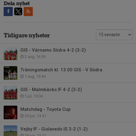
Dela nyhet
Tidigare nyheter
GIS - Värnamo Södra 4-2 (3-2)
2 aug, 16:39
Träningsmatch kl. 13.00 GIS - V Södra
1 aug, 19:44
GIS - Malmbäcks IF 4-2 (3-2)
5 jul, 10:04
Matchdag - Toyota Cup
30 jun, 14:41
Vejby IF - Gislaveds IS 3-2 (1-2)
29 jun, 23:31