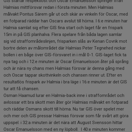
GIS startar respektlöst och Oscar Emanuelsson springer ifrån
Halmias mittförsvar redan i första minuten. Men Halmias
målvakt Pontus Särem går ut och skär av vinkeln för Oscar, med
en fotparad räddar han Oscars avslut till hörna. I 6:e minuten har
Halmia samlat sig efter GIS fina start och laget får en frispark
15m in på GIS planhalva. Flera spelare från båda lagen samlar
sig vid straffområdeslinjen, frisparken slås av Kenan Covrik mot
bortre delen av målområdet där Halmias Peter Tegnehed nickar
bollen i en båge över GIS-försvaret in i mål 0-1. GIS-laget fick ta
nya tag och i 12:e minuten är Oscar Emanuelsson åter på språng
och är nära ny chans men Halmias försvar är denna gång med
och Oscar tappar skottvinkeln och chansen rinner ut. Efter en
resultatlös frispark av Halmia i bra läge i 16:e minuten är det GIS
tur att få chansen.
Osman Haamud lurar en Halmia-back inne i straffområdet och
avlossar ett bra skott men åter gör Halmias målvakt en fotparad
och räddar Osmans skott till hörna. Nu tar GIS över spelet mer
och mer och GIS pressar Halmias försvar som får svårt att göra
uppspel. i 32:a minuten är det nära att August Svensson hittar
Oscar Emanuelsson med en ny löpboll. I 40:e minuten kommer