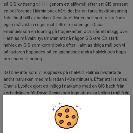
så GIS kvittering till 1-1 genom ett självmål efter att GIS pressat
en bollförande Halmia back hårt, det blir en farlig bakåtpassning
från långt håll av backen. Resultatet blir en boll som rullar förbi
egen målvakt in i eget mål. I 45:e minuten gör Oscar
Emanuelsson en löpning på högerkanten och slår ett inlägg över
Halmias målvakt, tyvärr utan att nå någon GIS-are. En stark
halvlek av GIS som kom tillbaka efter Halmias tidiga mål och vi
på läktaren hoppades på en spännande andra halvlek och hopp
om chans till poäng.
Det blev inte som vi hoppades på i halvtid, Halmia rivstartade
andra halvleken med mål redan i 48:e minuten. Efter att Halmias
Charlie Lybäck gjort ett inlägg i närkamp med en GIS back från
kortsidelinjen får David Danielsson läge att nicka bollen i mål från
bortre delen av målområdet och Halmia tar ledningen igen 1-2.
Direkt efter ledningsmålet kommer Halmia fram i flera farliga
anfall och i 53:e min kommer även ett tredje mål för laget 1-3
genom Melker Petrelius. När sedan Lucas Stjerneby fick mottaga
gult kort både i 62:a och 67:e min och därmed även ett rött kort