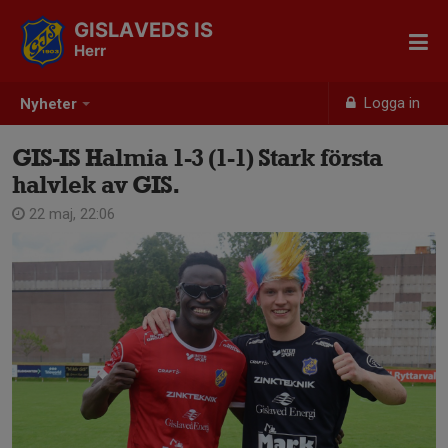
GISLAVEDS IS
Herr
Logga in
Nyheter
GIS-IS Halmia 1-3 (1-1) Stark första
halvlek av GIS.
22 maj, 22:06