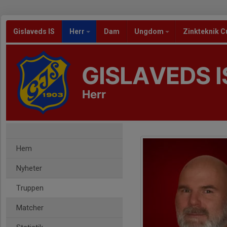
Gislaveds IS
Herr
Dam
Ungdom
Zinkteknik C
GISLAVEDS I
Herr
Hem
Nyheter
Truppen
Matcher