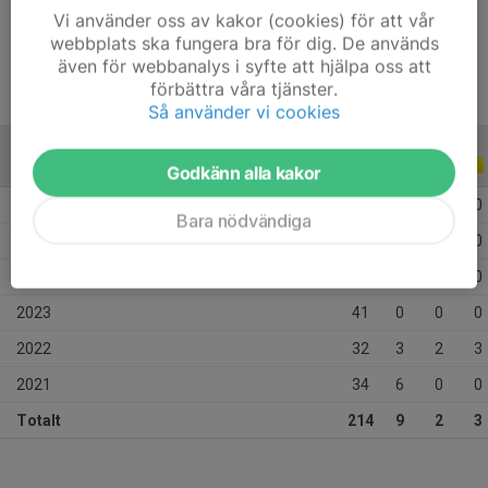
Vi använder oss av kakor (cookies) för att vår
Tidigare klubbar
Skeppshult BK & SGOIF
webbplats ska fungera bra för dig. De används
även för webbanalys i syfte att hjälpa oss att
förbättra våra tjänster.
Så använder vi cookies
ALLA SERIER
ALLA ÅR
Godkänn alla kakor
2026
22
0
0
0
Bara nödvändiga
2025
30
0
0
0
2024
55
0
0
0
2023
41
0
0
0
2022
32
3
2
3
2021
34
6
0
0
Totalt
214
9
2
3