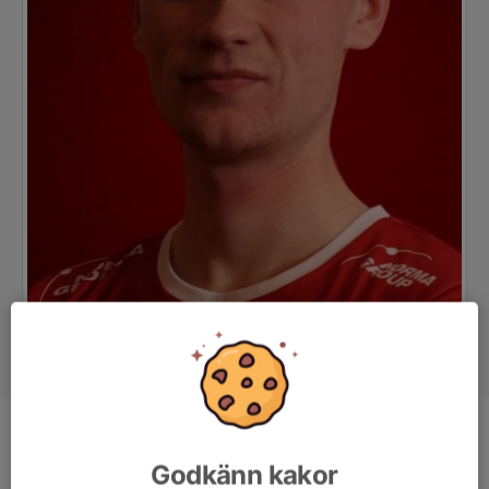
Position
-
Godkänn kakor
Ålder
20 år