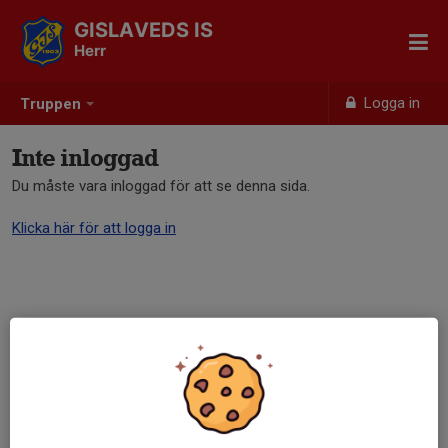
GISLAVEDS IS
Herr
Logga in
Truppen
Inte inloggad
Du måste vara inloggad för att se denna sida.
Klicka här för att logga in