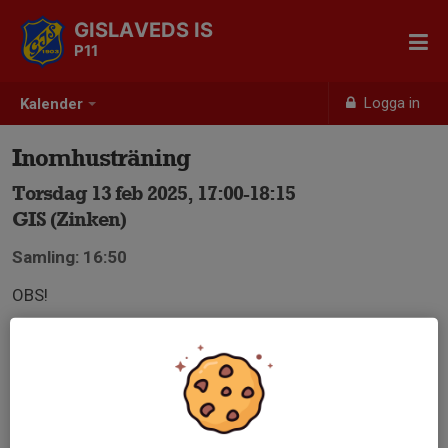
GISLAVEDS IS
P11
Logga in
Kalender
Inomhusträning
Torsdag 13 feb 2025, 17:00-18:15
GIS (Zinken)
Samling: 16:50
OBS!
Viktigt att man anmäler sig till träningen, tränaren måste
veta dagen innan hur många som kommer för att kunna
planera träningen.