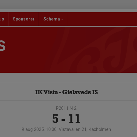
up
Sponsorer
Schema
S
IK Vista - Gislaveds IS
P2011 N 2
5 - 11
9 aug 2025, 10:00, Vistavallen 21, Kaxholmen