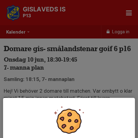
GISLAVEDS IS
P13
Logga in
Kalender
Domare gis- smålandstenar goif 6 p16
Onsdag 10 jun, 18:30-19:45
7- manna plan
Samling: 18:15, 7- mannaplan
Hej! Vi behöver 2 domare till matchen. Var ombytt o klar
minst 15 min innan matchstart. Först till kvarn.