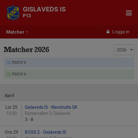
GISLAVEDS IS
P13
Logga in
Matcher
Matcher 2026
P2013 V
P2013 V
April
Lör 25
Gislaveds IS - Klevshults SK
10:00
Ryttarvallen 3, Gislaved
3
-
8
Ons 29
BOSS 2 - Gislaveds IS