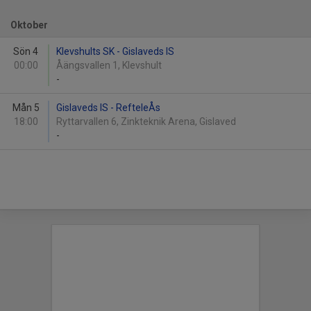
Oktober
Sön 4
Klevshults SK - Gislaveds IS
00:00
Åängsvallen 1, Klevshult
-
Mån 5
Gislaveds IS - RefteleÅs
18:00
Ryttarvallen 6, Zinkteknik Arena, Gislaved
-