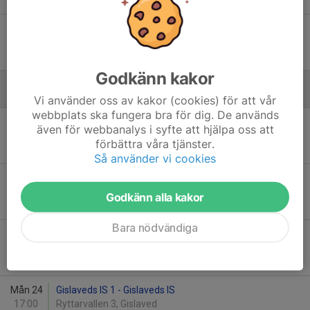
4
-
9
Tis 23
RefteleÅs - Gislaveds IS
18:00
Rönneljung 2, Reftele
4
-
3
Godkänn kakor
Augusti
Vi använder oss av kakor (cookies) för att vår
webbplats ska fungera bra för dig. De används
Mån 10
Gislaveds IS - BOSS 2
även för webbanalys i syfte att hjälpa oss att
19:00
Ryttarvallen
förbättra våra tjänster.
-
Så använder vi cookies
Ons 12
Klevshults SK - Gislaveds IS
18:30
Åängsvallen 1, Klevshult
Godkänn alla kakor
-
Bara nödvändiga
Sön 23
Gislaveds IS - Skillingaryds IS
17:00
Ryttarvallen
-
Mån 24
Gislaveds IS 1 - Gislaveds IS
17:00
Ryttarvallen 3, Gislaved