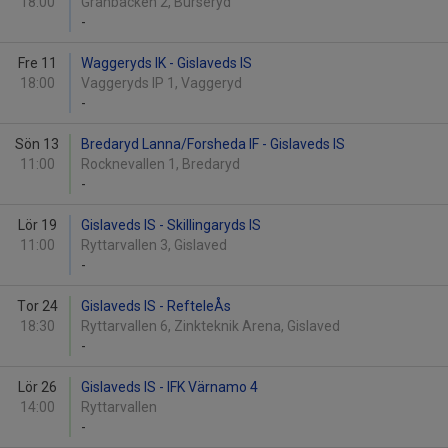
18:00
Granbacken 2, Burseryd
-
Fre 11
Waggeryds IK - Gislaveds IS
18:00
Vaggeryds IP 1, Vaggeryd
-
Sön 13
Bredaryd Lanna/Forsheda IF - Gislaveds IS
11:00
Rocknevallen 1, Bredaryd
-
Lör 19
Gislaveds IS - Skillingaryds IS
11:00
Ryttarvallen 3, Gislaved
-
Tor 24
Gislaveds IS - RefteleÅs
18:30
Ryttarvallen 6, Zinkteknik Arena, Gislaved
-
Lör 26
Gislaveds IS - IFK Värnamo 4
14:00
Ryttarvallen
-