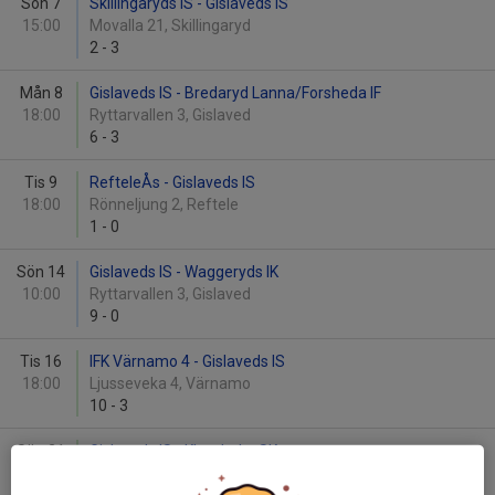
Sön 7
Skillingaryds IS - Gislaveds IS
15:00
Movalla 21, Skillingaryd
2
-
3
Mån 8
Gislaveds IS - Bredaryd Lanna/Forsheda IF
18:00
Ryttarvallen 3, Gislaved
6
-
3
Tis 9
RefteleÅs - Gislaveds IS
18:00
Rönneljung 2, Reftele
1
-
0
Sön 14
Gislaveds IS - Waggeryds IK
10:00
Ryttarvallen 3, Gislaved
9
-
0
Tis 16
IFK Värnamo 4 - Gislaveds IS
18:00
Ljusseveka 4, Värnamo
10
-
3
Sön 21
Gislaveds IS - Klevshults SK
15:00
Ryttarvallen