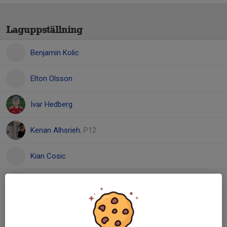
Laguppställning
Benjamin Kolic
Elton Olsson
Ivar Hedberg
Kenan Alhsrieh
, P12
Kian Cosic
Leon Örnek
Lion Sjöberg