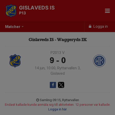
GISLAVEDS IS
P13
Logga in
Matcher
Gislaveds IS - Waggeryds IK
P2013 V
9 - 0
14 jun, 10:00, Ryttarvallen 3,
Gislaved
Samling 09:15, Ryttarvallen
Endast kallade kunde anmäla sig till aktiviteten. 12 personer var kallade.
Logga in här