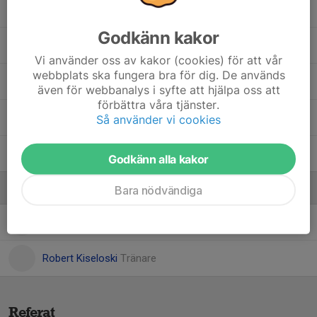
Milian Kiseloski
Godkänn kakor
Mohamed Hersi
Vi använder oss av kakor (cookies) för att vår
webbplats ska fungera bra för dig. De används
Myroslav Ivanko
även för webbanalys i syfte att hjälpa oss att
förbättra våra tjänster.
Neville Olausson
Så använder vi cookies
Tamim Alsalama
Godkänn alla kakor
Ledare
Bara nödvändiga
Martin Sjöberg
Tränare
Robert Kiseloski
Tränare
Referat