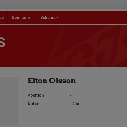
up
Sponsorer
Schema
S
Elton Olsson
Position
-
Ålder
12 år