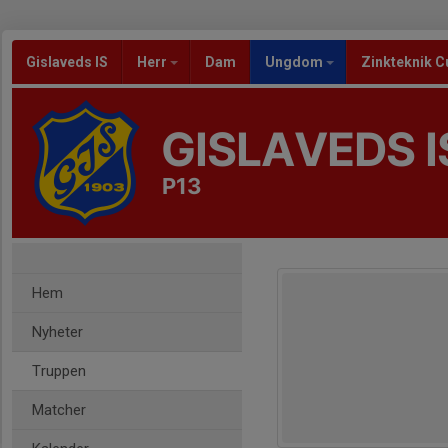
Gislaveds IS
Herr
Dam
Ungdom
Zinkteknik C
GISLAVEDS I
P13
Hem
Nyheter
Truppen
Matcher