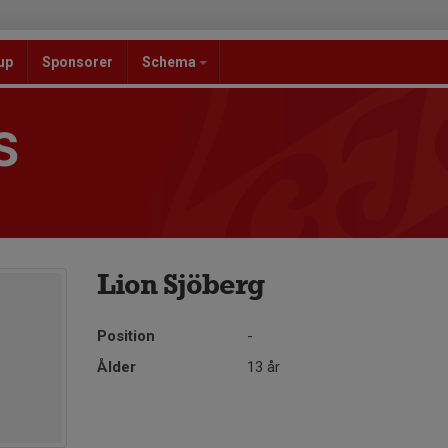
up
Sponsorer
Schema
S
Lion Sjöberg
Position
-
Ålder
13 år