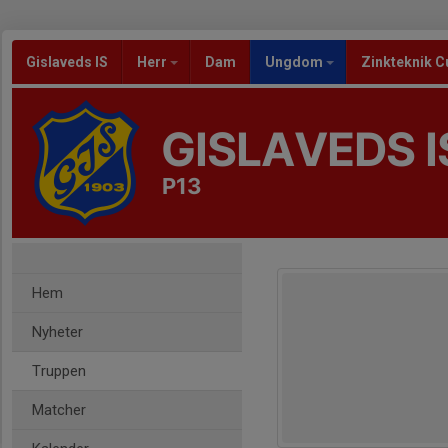
Gislaveds IS
Herr
Dam
Ungdom
Zinkteknik C
GISLAVEDS I
P13
Hem
Nyheter
Truppen
Matcher